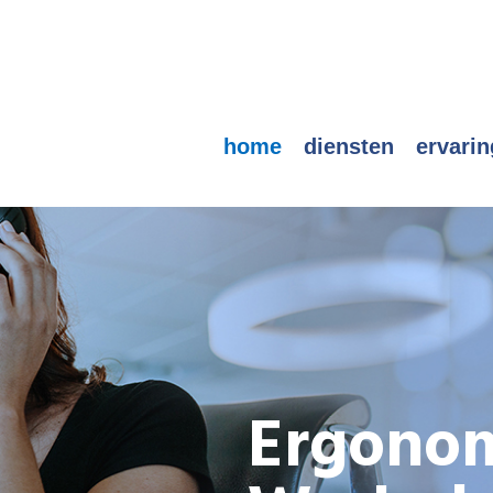
home
diensten
ervari
Ergonom