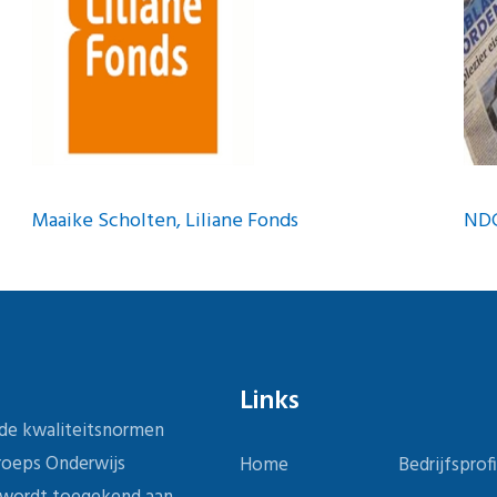
iliane Fonds
NDC Mediagroep
Links
 de kwaliteitsnormen
eroeps Onderwijs
Home
Bedrijfsprofi