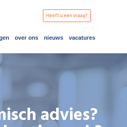
Heeft u een vraag?
ngen
over ons
nieuws
vacatures
isch advies?