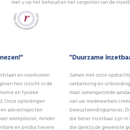
met u op het behoud en het vergroten van de inze
nezen!"
"Duurzame inzetbaa
ntstaan en voorkomen
Samen met onze opdrachtg
geven hen inzicht in de
verbetering en uitbreidin
nomie en fysieke
maat samengestelde aanda
id. Onze opleidingen
van uw medewerkers creëe
en adviestrajecten
bewustwordingsproces. Dit
meer werkplezier, minder
die beter inzetbaar zijn 
etbare en productievere
die dankzij de gewenste g