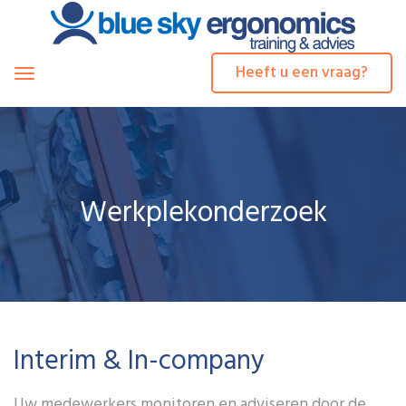
Heeft u een vraag?
Toggle
navigation
Werkplekonderzoek
Interim & In-company
Uw medewerkers monitoren en adviseren door de