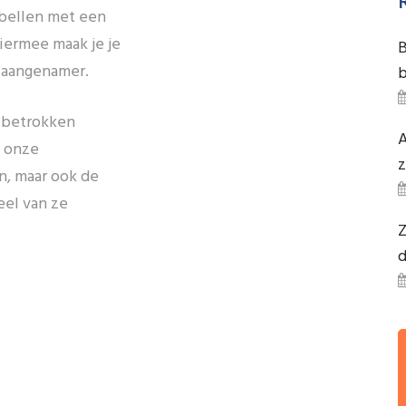
bellen met een
iermee maak je je
B
 aangenamer.
b
 betrokken
A
n onze
z
n, maar ook de
eel van ze
Z
d