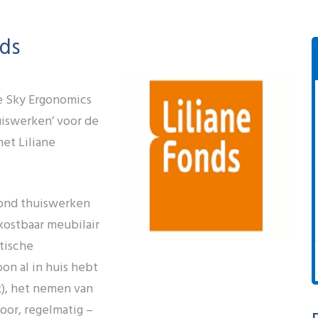
nds
e Sky Ergonomics
uiswerken’ voor de
et Liliane
zond thuiswerken
kostbaar meubilair
tische
on al in huis hebt
ek), het nemen van
or, regelmatig –