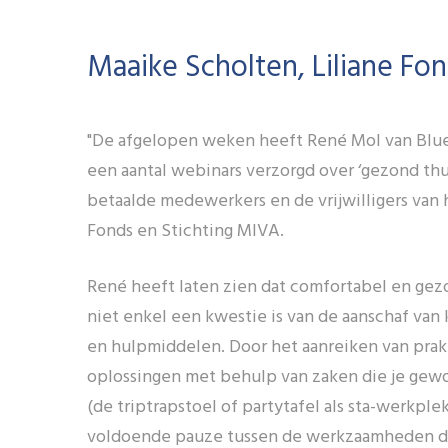
Maaike Scholten, Liliane Fo
"De afgelopen weken heeft René Mol van Blu
een aantal webinars verzorgd over ‘gezond th
betaalde medewerkers en de vrijwilligers van h
Fonds en Stichting MIVA.
René heeft laten zien dat comfortabel en ge
niet enkel een kwestie is van de aanschaf van 
en hulpmiddelen. Door het aanreiken van prak
oplossingen met behulp van zaken die je gewo
(de triptrapstoel of partytafel als sta-werkpl
voldoende pauze tussen de werkzaamheden do