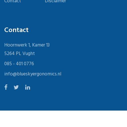
Contact
Disclaimer
Contact
Hoornwerk 1, Kamer 13
5264 PL Vught
085 - 401 0776
info@blueskyergonomics.nl
Copyright © 2023
Blue Sky Ergonomics
| Website door
LaatR.IT