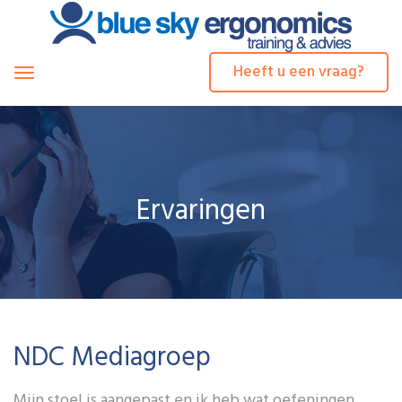
Heeft u een vraag?
Toggle
navigation
Ervaringen
NDC Mediagroep
Mijn stoel is aangepast en ik heb wat oefeningen